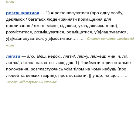
мови
розташуватися
— 1) = розташовуватися (про одну особу,
декількох / багатьох людей зайняти приміщення для
проживання / яке н. місце, сідаючи, укладаючись тощо),
розміститися, розміщуватися, розміщатися, у[в]лаштуватися,
у[в]лаштовуватися, у[в]моститися,… …
Словник синонімів української
мови
лягати
— а/ю, а/єш, недок., лягти/, ля/жу, ля/жеш; мин. ч. ліг,
лягла/, лягло/; наказ. сп. ляж, док. 1) Приймати горизонтальне
положення, розпластуючись усім тілом на чому небудь (про
людей та деяких тварин); прот. вставати. || у що, на що.… …
Український тлумачний словник