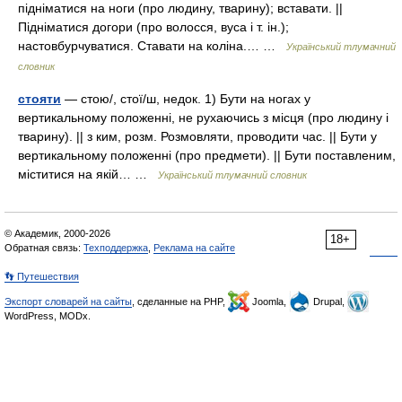
підніматися на ноги (про людину, тварину); вставати. ||
Підніматися догори (про волосся, вуса і т. ін.);
настовбурчуватися. Ставати на коліна.… …
Український тлумачний
словник
стояти
— стою/, стої/ш, недок. 1) Бути на ногах у
вертикальному положенні, не рухаючись з місця (про людину і
тварину). || з ким, розм. Розмовляти, проводити час. || Бути у
вертикальному положенні (про предмети). || Бути поставленим,
міститися на якій… …
Український тлумачний словник
© Академик, 2000-2026
18+
Обратная связь:
Техподдержка
,
Реклама на сайте
👣 Путешествия
Экспорт словарей на сайты
, сделанные на PHP,
Joomla,
Drupal,
WordPress, MODx.