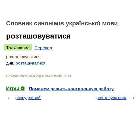
Словник синонімів української мови
розташовуватися
Толкование
Перевод
розташовуватися
див.
розташуватися
Словник синонімів української мови
.
2014
.
Игры ⚽
Поможем решить контрольную работу
розсудливий
розташуватися