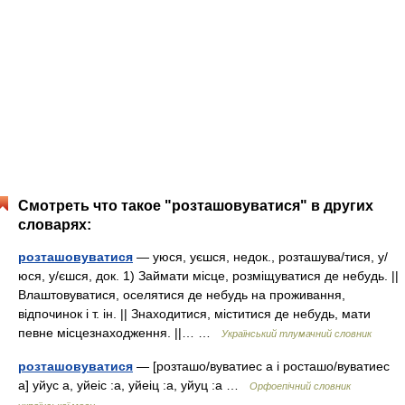
Смотреть что такое "розташовуватися" в других
словарях:
розташовуватися
— уюся, уєшся, недок., розташува/тися, у/
юся, у/єшся, док. 1) Займати місце, розміщуватися де небудь. ||
Влаштовуватися, оселятися де небудь на проживання,
відпочинок і т. ін. || Знаходитися, міститися де небудь, мати
певне місцезнаходження. ||… …
Український тлумачний словник
розташовуватися
— [розташо/вуватиес а і росташо/вуватиес
а] уйус а, уйеіс :а, уйеіц :а, уйуц :а …
Орфоепічний словник