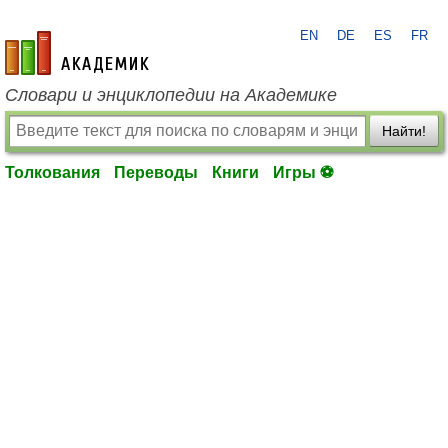
EN
DE
ES
FR
academic.ru
Словари и энциклопедии на Академике
Найти!
Толкования
Переводы
Книги
Игры ⚽