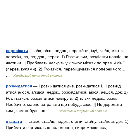
пересікати
— а/ю, а/єш, недок., пересі/кти, ічу/, іче/ш; мин. ч.
пересі/к, ла, ло; док., перех. 1) Розсікаючи, розділяти навпіл, на
частини. || Пробивати наскрізь у кількох місцях по прямій лінії
(перев. кулями). 2) Рухатися, переміщуватися поперек чого…
…
Український тлумачний словник
розкидатися
— I розк идатися див. розкидатися I. II розкид
атися а/юся, а/єшся, недок., розки/датися, аюся, аєшся, док. 1)
Розлітатися, розсипатися навкруги. 2) тільки недок., розм.
Необачно, марно витрачати що небудь своє. || Не дорожити
ким , чим небудь, не… …
Український тлумачний словник
ставати
— стаю/, стає/ш, недок., ста/ти, ста/ну, ста/неш, док. 1)
Приймати вертикальне положення; випрямляючись,